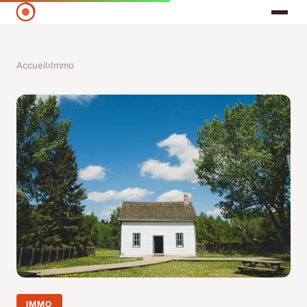
Accueil
›
Immo
IMMO