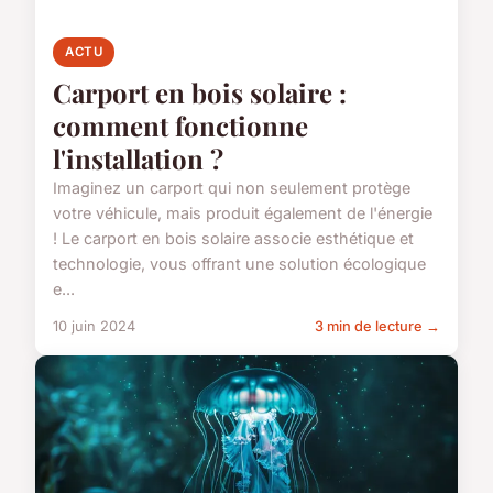
ACTU
Carport en bois solaire :
comment fonctionne
l'installation ?
Imaginez un carport qui non seulement protège
votre véhicule, mais produit également de l'énergie
! Le carport en bois solaire associe esthétique et
technologie, vous offrant une solution écologique
e...
10 juin 2024
3 min de lecture →