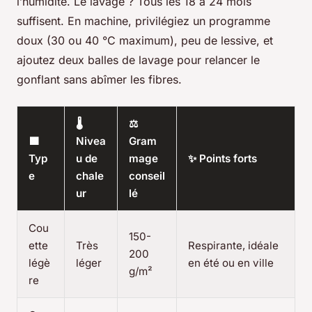
l’humidité. Le lavage ? Tous les 18 à 24 mois
suffisent. En machine, privilégiez un programme
doux (30 ou 40 °C maximum), peu de lessive, et
ajoutez deux balles de lavage pour relancer le
gonflant sans abîmer les fibres.
🌡️
⚖️
🟩
Nivea
Gram
Typ
u de
mage
✨ Points forts
e
chale
conseil
ur
lé
Cou
150-
ette
Très
Respirante, idéale
200
légè
léger
en été ou en ville
g/m²
re