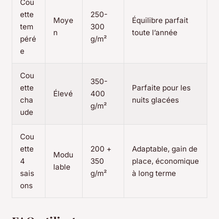
Cou
ette
250-
Moye
Équilibre parfait
tem
300
n
toute l’année
péré
g/m²
e
Cou
350-
ette
Parfaite pour les
Élevé
400
cha
nuits glacées
g/m²
ude
Cou
ette
200 +
Adaptable, gain de
Modu
4
350
place, économique
lable
sais
g/m²
à long terme
ons