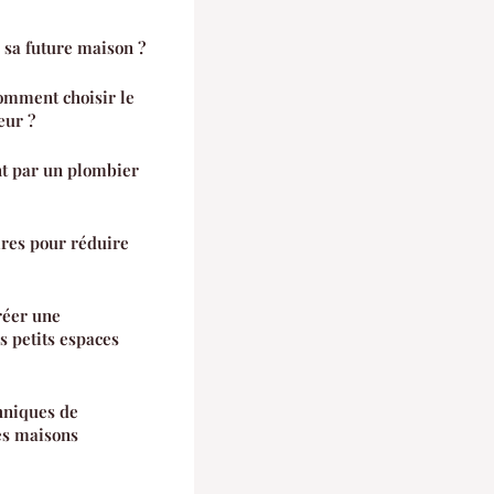
 sa future maison ?
omment choisir le
eur ?
t par un plombier
ires pour réduire
réer une
s petits espaces
hniques de
es maisons